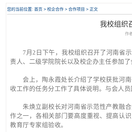
您的当前位置:
首页
>
校企合作
>
合作项目
> 正文
我校组织
作
7月2日下午，我校组织
召开
了
河南省示
责人
、
二级学院院长
以及校企办主任
参加
了
会上，陶永霞处长介绍了学校获批
河南
收工作
的
任务分
工
作
了
具体说明
。与会人员
朱焕立
副校长
对河南省示范性产教融合
作之一，
各相关部门要高度重视、提高认识
教育厅专家组验收。