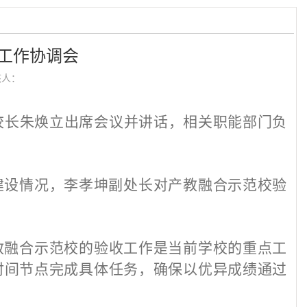
工作协调会
核人：
校长
朱焕立
出席会议并讲话，
相关职能部门负
建设情况，李孝坤
副处长
对
产教融合
示范校
验
教融合示范校的验收工作是当前学校的重点工
时间节点完成具体任务，确保以优异成绩通过