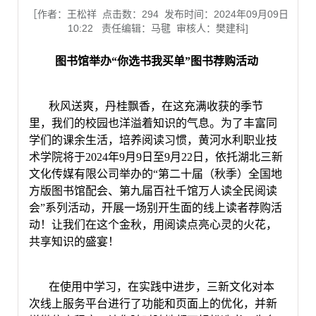
［作者：王松祥 点击数：
294
发布时间：2024年09月09日
10:22 责任编辑：马毽 审核人：樊建科]
图书馆举办
“你选书我买单”图书荐购活动
秋风送爽，丹桂飘香，在这充满收获的季节
里，我们的校园也洋溢着知识的气息。为了丰富同
学们的课余生活，培养阅读习惯，黄河水利职业技
术学院将于
2024年9月9日至9月22日，
依托湖北三新
文化传媒有限公司举办的
“第二十届（秋季）全国地
方版图书馆配会、第九届百社千馆万人读全民阅读
会”系列活动，开展一场别开生面的线上读者荐购活
动！让我们在这个金秋，用阅读点亮心灵的火花，
共享知识的盛宴！
在使用中学习，在实践中进步，
三新文化
对本
次
线上服务平台
进行了功能和页面上的优化，并
新