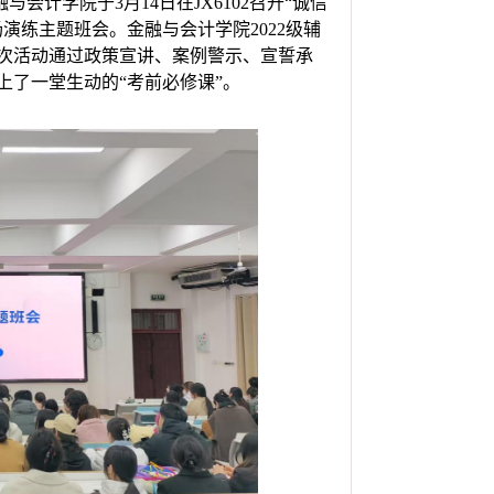
融与会计学院于
3
月
14
日在
JX6102
召开“诚信
场演练主题班会。金融与会计学院
2022
级辅
次活动通过政策宣讲、案例警示、宣誓承
上了一堂生动的“考前必修课”。