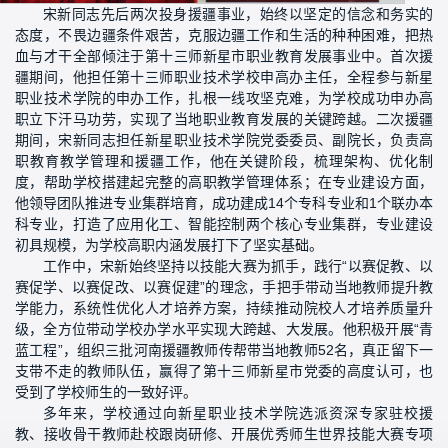
宋新同志先后两次投身援疆事业，始终以坚定的信念和务实的
态度，不畏边疆条件艰苦，克服边疆工作和生活的种种困难，把热
血与才干全部倾注于第十三师新星市职业教育发展事业中。首次援
疆期间，他担任第十三师职业技术学校申高办主任，全程参与新星
职业技术学院的申办工作，扎根一线攻坚克难，为学校成功申办高
职立下汗马功劳，实现了当地职业教育发展的关键跨越。二次援疆
期间，宋新同志担任新星职业技术学院党委委员、副院长，负责高
职教育教学管理和援疆工作，他在关键阶段，梳理架构、优化制
度，帮助学校搭建起完整的高职教学管理体系；在专业建设方面，
他领导团队推进专业集群培育，成功建成14个专科专业和1个联办本
科专业，打造了应用化工、智能控制两个核心专业集群，专业建设
初具规模，为学校高职内涵发展打下了坚实基础。
工作中，宋新始终坚持以技能大赛为抓手，践行“以赛促教、以
赛促学、以赛促改、以赛促建”的理念，手把手带动当地教师提升教
学能力，系统性优化人才培养方案，持续推动院校人才培养质量升
级，全方位带动学校办学水平实现大跨越、大发展。他积极开展“青
蓝工程”，组织三批河南援疆教师传帮带当地教师52名，真正留下一
支带不走的教师队伍，赢得了第十三师新星市党委的高度认可，也
受到了学校师生的一致好评。
多年来，学校通过向新星职业技术学院选派资深专家驻校援
教、接收骨干教师赴校跟岗研修、开展优秀师生世界技能大赛专项