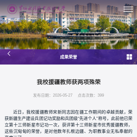
成果荣誉
我校援疆教师获两项殊荣
发布日期：2026-05-27
点击次数：
399
近日，我校援疆教师宋新同志因在疆工作期间的卓越贡献，荣
获新疆生产建设兵团记功奖励和兵团级“先进个人”称号，此前他已荣
立第十三师新星市记功一次，获评第十三师新星市优秀援疆教师，
这些沉甸甸的荣誉，是对他数年扎根边疆、为职教事业无私奉献的