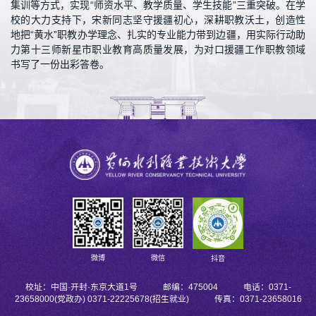
集训等方式，实现“师资水平、教学质量、学生技能”三重突破。在学
校的大力支持下，宋新同志坚守援疆初心，深耕职教沃土，创造性
地把“黄水”职教办学理念、扎实的专业能力带到边疆，用实际行动助
力第十三师新星市职业教育高质量发展，为对口援疆工作职教领域
书写了一份出彩答卷。
微博
微信
抖音
校址：中国·开封·东京大道1号 邮编：475004 电话：0371-
23658000(党政办) 0371-22225678(招生就业) 传真：0371-23658016