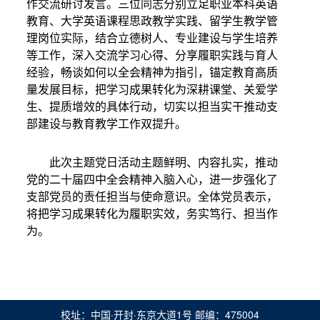
作交流研讨发言。三位同志
分别
立足职业
本科英语
教育
、大学英语课程思政教学实践、留学生
教学
管
理
岗位实际，结合立德树人、专业建设与学生培养
等工作，深入交流学习心得、分享履职实践与育人
经验，畅谈如何以全会精神为指引，锚定教育高质
量发展目标，把学习成果转化为深耕课堂、关爱学
生、提质增效的具体行动，切实以担当实干推动支
部建设与教育教学工作双提升。
此次主题党日活动主题鲜明、内容扎实，推动
党的二十届四中全会精神入脑入心，进一步强化了
支部党员的责任担当与使命意识。全体党员表示，
将把学习成果转化为履职实效，务实笃行、担当作
为。
校址：中国·开封·东京大道1号 邮编：475004