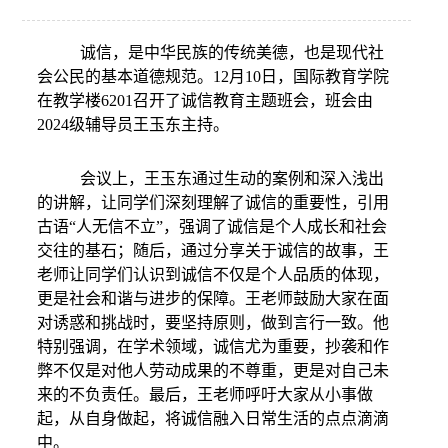
诚信
，
是中华民族的传统美德，也是现代社
会公民的基本道德规范。
12月10日，国际教育学院
在教学楼6201召开了诚信教育主题班会，班会由
2024级辅导员
王玉东
主持。
会议上，王玉东
通过生动的案例和深入浅出
的讲解，让同学们深刻理解了诚信的重要性
，
引用
古语
“人无信不立”，强调了诚信
是
个人成长和社会
交往的基石
；
随后，通过分享关于诚信的故事，王
老师让同学们认识到诚信不仅是个人品质的体现，
更是社会和谐与进步的保障。王老师鼓励大家在面
对诱惑和挑战时，要坚持原则，做到言行一致
。
他
特别强调，在学术领域，诚信尤为重要，抄袭和作
弊不仅是对他人劳动成果的不尊重，更是对自己未
来的不负责任。
最后，王老师呼吁大家从小事做
起，从自身做起，将诚信融入日常生活的点点滴滴
中。