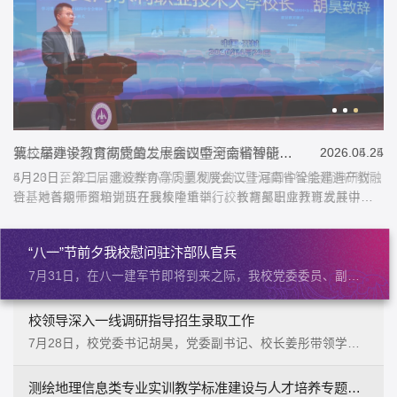
第二届建设教育高质量发展会议暨河南省智能建造产教融合基地...
我校与中国水利水电科学研究院、开封市人民政府签署战略合作...
我校举办学习贯彻党的二十届四中全会精神研讨班
第二届建设教育高质量发展会议暨河南省智能建造产教融合基地...
我校与中国水利水电科学研究院、开封市人民政府签署战略合作...
2026.04.24
2026.07.06
2026.05.25
2026.04.24
2026.07.06
4月23日，第二届建设教育高质量发展会议暨河南省智能建造产教融
7月6日，中国水利水电科学研究院、开封市人民政府、黄河水利职
5月20日至22日，我校举办学习贯彻党的二十届四中全会精神研讨
4月23日，第二届建设教育高质量发展会议暨河南省智能建造产教融
7月6日，中国水利水电科学研究院、开封市人民政府、黄河水利职
合基地首期师资培训班在我校隆重举行。教育部职业教育发展中心
业技术大学三方战略合作框架协议签约仪式在黄河水利职业技术大
班，对各级干部和党员开展集中培训。校长胡昊出席开班式并讲
合基地首期师资培训班在我校隆重举行。教育部职业教育发展中心
业技术大学三方战略合作框架协议签约仪式在黄河水利职业技术大
副主任李静波，河南省教育厅党组成员、副厅长张国强，河南省建
学学生活动中心隆重举行。三方依托“科研国家队+地方政府+水利职
话，党委副书记、工会主席杨士恒对培训做出具体安排，副校长菅
副主任李静波，河南省教育厅党组成员、副厅长张国强，河南省建
学学生活动中心隆重举行。三方依托“科研国家队+地方政府+水利职
设科技和人才发展中心主...
教”优势搭建协同创新...
浩然主持开班式。开班式校长...
设科技和人才发展中心主...
教”优势搭建协同创新...
“八一”节前夕我校慰问驻汴部队官兵
7月31日，在八一建军节即将到来之际，我校党委委员、副校
长周志琦带队，学生工作部、武装部相关负责人一行前往驻汴
部分部队开展走访慰问活动，为全体官兵送上节日祝福，并与
校领导深入一线调研指导招生录取工作
部队开展座谈交流，慰问活动得到部队方面的热情接待。周志
7月28日，校党委书记胡昊，党委副书记、校长姜彤带领学校
琦代表学校全体师生向驻地官兵致以节日问候与美好祝愿，衷
领导班子成员深入招生就业服务中心，调研指导2026年招生录
心感谢部队长期以来对学校各项事业发展给予的鼎力支持，高
取工作，并亲切看望慰问奋战在一线的招生录取工作人员。党
测绘地理信息类专业实训教学标准建设与人才培养专题研讨会在...
度肯定广大官兵在捍卫国家主权安全、推进军队现代化高质量