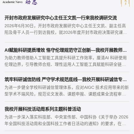
动态
Academic News
开封市政府发展研究中心主任王文凯一行来我校调研交流
2026年6月30日，开封市政府发展研究中心主任王文凯、副主任高
阳及骨干人员一行到访我校，就2026年度开封市政府决策研究课题
开题评审及...
AI赋能科研提质增效 恪守伦理规范守正创新—我校开展教师科研...
为助力教师借助人工智能工具提升科研工作效率，厘清AI 科研使用
伦理边界，引导教师合规、理性运用人工智能工具赋能科研全链
条，6月16...
筑牢科研诚信防线 严守学术规范底线—我校开展科研诚信专题讲座
为进一步健全学校科研诚信管理体系，应对AIGC 技术应用带来的新
型学术不端风险，规范论文发表、课题申报、课题成果全流程审核
管理，20...
我校开展科技活动周系列主题科普活动
为进一步深入落实科技部、中央宣传部、中国科协《关于举办 2026
年全国科技活动周和全国科技工作者日活动的通知》的要求，在本
年度科...