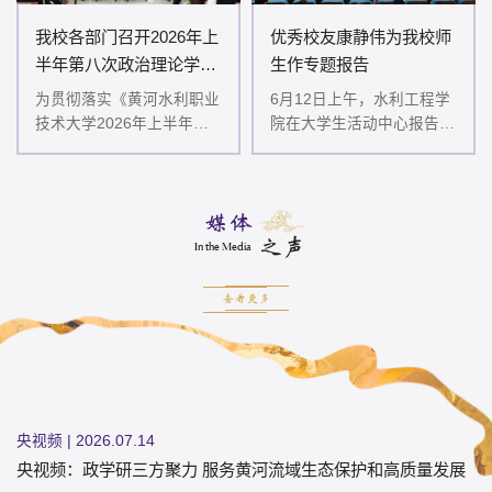
《河南日报》 | 2026.05.08
我校各部门召开2026年上
优秀校友康静伟为我校师
《河南日报》：一杯清茶叙心声 思政育人暖心更润心
半年第八次政治理论学习
生作专题报告
专题会
为贯彻落实《黄河水利职业
6月12日上午，水利工程学
技术大学2026年上半年教
院在大学生活动中心报告厅
河南日报客户端 | 2026.04.17
职工政治理论学习及思想道
举办优秀校友专题报告会。
河南日报客户端：
德教育计划》学习要求，6
我校2013届优秀毕业生、
https://m.topnews.cn/hnrbnews/145CD1E548BE4D74
月23日，全校各部门、各
中国南水北调集团中线有
媒体
单...
限...
顶端新闻 | 2026.04.17
之声
In the Media
顶端新闻：黄河水利职业技术大学举办“我国现代治水实践与未
来创新路径...
查看更多
河南日报客户端 | 2026.04.10
河南日报客户端：黄河水利职业技术大学破解课程思政改革“密
码”
央视频 | 2026.07.14
央视频：政学研三方聚力 服务黄河流域生态保护和高质量发展