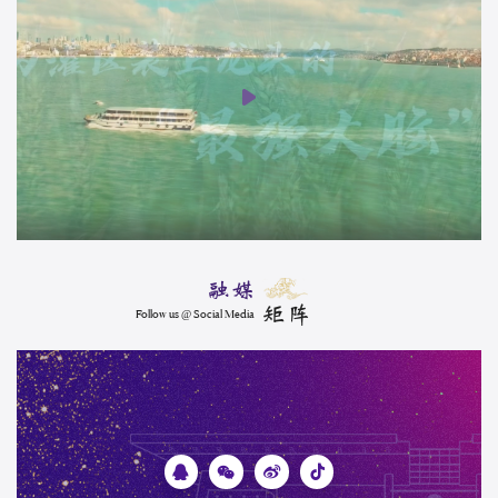
融媒
矩阵
Follow us @ Social Media