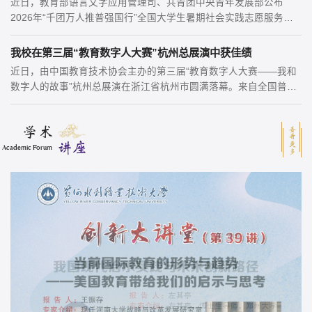
近日，教育部语言文字应用管理司、共青团中央青年发展部公布
央视频：政学研三方聚力 服务黄河流域生态保护和高质量发展
2026年“千团万人推普强国行”全国大学生暑期社会实践志愿服务活
动入选名单，我校水利工程学院“‘水润乡音’推普强国行实践团”...
我校在第三届“教育数字人大赛”杭州总展演中获佳绩
中国教育报客户端 | 2026.07.14
近日，由中国教育技术协会主办的第三届“教育数字人大赛——我和
中国教育报客户端：河水利职业技术大学 政学研协同助力黄河
数字人的故事”杭州总展演在浙江省杭州市圆满落幕。来自全国普通
流域生态保护...
高等教育、职业教育、基础教育、继续教育等“4+N+1”分组架构...
《河南日报》 | 2026.06.25
学术
查看更多
《河南日报》：高水平职业院校服务黄河战略的实践探索
讲座
Academic Forum
河南教育宣传网 | 2026.06.08
河南教育宣传网：2026年河南省职业院校教师专业数字化转型
能力提升培训...
河南日报客户端 | 2026.06.08
河南日报客户端：黄河水利职业技术大学领导出席全国高职高
专思政课建设...