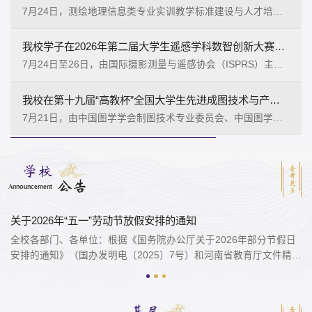
政办公室、工会有关同志陪同调研。胡昊一行实地察看了招生
7月24日，测绘地理信息类专业实训教学标准建设与人才培养
建设、提升新时代备战...
录取工作现场，详细了解了招生录取工作流程、进度安排及生
专题研讨会在黄河水利职业技术大学成功举办。本次会议由自
源情况，认真听取了招生就业服务中心负责人关于本年度招生
然资源部人力资源开发中心、中国职业技术教育学会职业教育
我校学子在2026年第二届大学生遥感学科数智创新大赛中斩获佳...
工作的汇报，对招生录取工作的有序推进给予了充分肯定，并
现代装备专业委员会指导，全国测绘地理信息行业产教融合共
7月24日至26日，由国际摄影测量与遥感协会（ISPRS）主
向坚守岗位、辛勤工作...
同体、全国智慧监测行业产教融合共同体与我校共同主办，由
办，武汉大学遥感信息工程学院与中国科学院地理科学与资源
海克斯康测绘与地理信息系统（青岛）有限公司、广州南方测
研究所承办的2026年第二届大学生遥感学科数智创新大赛在咸
我校在第十九届“高教杯”全国大学生先进成图技术与产品信息...
绘科技股份有限公司协办。自然资源部人力资源开发中心副主
宁中试谷赤壁基地圆满落幕。本次赛事组建由46名专家组成的
7月21日，由中国图学学会制图技术专业委员会、中国图学学
任吴卫东、测绘行指委...
裁判组，我院受邀选派智能遥感技术专业带头人王冬梅担任裁
会产品信息建模专业委员会等主办的第十九届“高教杯”全国大
判。我校测绘工程学院学子奋勇拼搏、表现卓越，共斩获特等
学生先进成图技术与产品信息建模创新大赛在湖北荆州长江大
奖2项、一等奖2项、二等奖1项、优胜奖5项，黄飒、王伟峰两
学成功举办。本届大赛赛事设有机械、建筑、水利、道桥、电
学校
查看更多
位老师获评优秀指导老师...
子、环艺等六大竞赛类别，共有来自全国‌1200余所高校‌的‌53万‌
公告
Announcement
大学生参赛。经过校赛、省赛层层选拔，最终‌2.1万名‌选手晋级
全国决赛。‌‌我校代表队延续强势传统，斩获团体一等奖2项，
黄河水利职业技术大学学习交流群综合情况月报第4期
竞...
基层