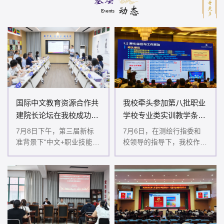
查看更多
动态
Events
国际中文教育资源合作共
我校牵头参加第八批职业
建院长论坛在我校成功举
学校专业类实训教学条件
办
建设标准研制...
7月8日下午，第三届新标
7月6日，在测绘行指委和
准背景下“中文+职业技能”
校领导的指导下，我校作为
教育教学研讨会分论坛——
测绘地理信息类专业实训教
“国际中文教育资源合作共
学条件建设标准牵头单位，
建院长论坛”在黄河水利...
联合全国测绘地理信息行...
河南日报客户端 | 2026.06.01
河南日报客户端：黄河水利职业技术大学领导在“职本前沿”学术
年会上作...