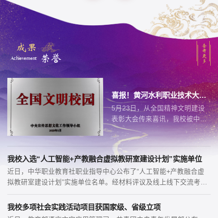
年会上作...
《河南日报》 | 2026.05.08
《河南日报》：一杯清茶叙心声 思政育人暖心更润心
成果
查看更多
荣誉
Achievement
河南日报客户端 | 2026.04.17
河南日报客户端：
喜报！黄河水利职业技术大学荣获“全国文明校园”称号
https://m.topnews.cn/hnrbnews/145CD1E548BE4D74
5月23日，从全国精神文明建设
表彰大会传来喜讯，我校被中央
顶端新闻 | 2026.04.17
宣传思想文化工作领导小组授予
顶端新闻：黄河水利职业技术大学举办“我国现代治水实践与未
“全国文明校园”荣誉称号。这是
来创新路径...
学校在精神文明建设领域取得的
我校入选“人工智能+产教融合虚拟教研室建设计划”实施单位
一项重大荣誉，标志着学校精神
河南日报客户端 | 2026.04.10
近日，中华职业教育社职业指导中心公布了“人工智能+产教融合虚
文明建设...
河南日报客户端：黄河水利职业技术大学破解课程思政改革“密
拟教研室建设计划”实施单位名单。经材料评议及线上线下交流考察
码”
等严格审核环节，最终在全国确定30家实施单位，黄河水利职业
技...
我校多项社会实践活动项目获国家级、省级立项
央视频 | 2026.07.14