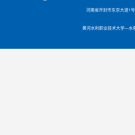
河南省开封市东京大道1号 邮编【
黄河水利职业技术大学—水利工程学院