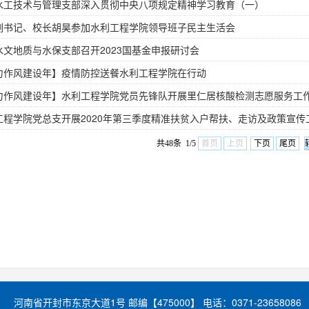
水工技术与管理支部深入贯彻中央八项规定精神学习教育（一）
副书记、校长胡昊参加水利工程学院领导班子民主生活会
水文地质与水保支部召开2023国基金申报研讨会
力作风建设年】疫情防控送餐水利工程学院在行动
力作风建设年】水利工程学院党员先锋队开展里仁居核酸检测志愿服务工
工程学院党总支开展2020年第三季度精准扶贫入户帮扶、走访及政策宣传
共48条 1/5
首页
上页
下页
尾页
河南省开封市东京大道1号 邮编【475000】 电话：0371-23658086