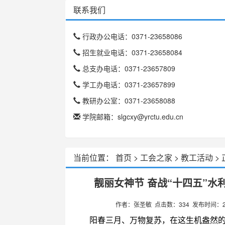
联系我们
行政办公电话：0371-23658086
招生就业电话：0371-23658084
总支办电话：0371-23657809
学工办电话：0371-23657899
教研办公室：0371-23658088
学院邮箱：slgcxy@yrctu.edu.cn
当前位置：
首页
>
工会之家
>
教工活动
>
靓丽女神节 奋战“十四五”​
作者：张圣敏 点击数：
334
发布时间：20
阳春三月、万物复苏，在这生机盎然的