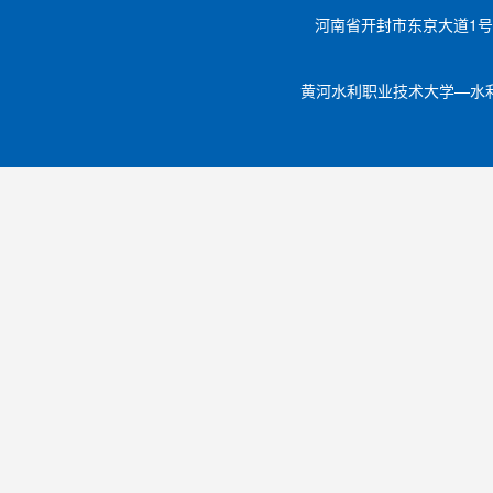
河南省开封市东京大道1号 邮编【
黄河水利职业技术大学—水利工程学院