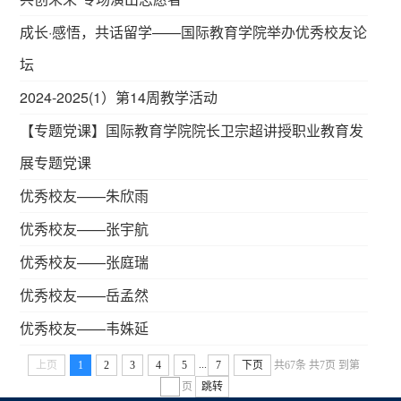
成长·感悟，共话留学——国际教育学院举办优秀校友论
坛
2024-2025(1）第14周教学活动
【专题党课】国际教育学院院长卫宗超讲授职业教育发
展专题党课
优秀校友——朱欣雨
优秀校友——张宇航
优秀校友——张庭瑞
优秀校友——岳孟然
优秀校友——韦姝延
...
上页
1
2
3
4
5
7
下页
共67条
共7页
到第
页
跳转