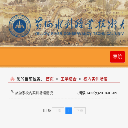
导航
您的当前位置：
首页
>
工学结合
>
校内实训场馆
旅游系校内实训场馆情况
(阅读
1423
次)
2018-01-05
共1条
上页
1
下页