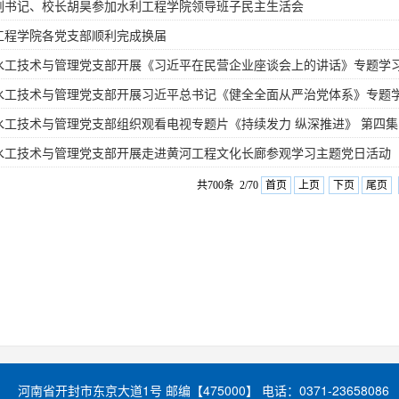
副书记、校长胡昊参加水利工程学院领导班子民主生活会
工程学院各党支部顺利完成换届
水工技术与管理党支部开展《习近平在民营企业座谈会上的讲话》专题学
水工技术与管理党支部开展习近平总书记《健全全面从严治党体系》专题
水工技术与管理党支部组织观看电视专题片《持续发力 纵深推进》 第四集《一
水工技术与管理党支部开展走进黄河工程文化长廊参观学习主题党日活动
共700条 2/70
首页
上页
下页
尾页
河南省开封市东京大道1号 邮编【475000】 电话：0371-23658086