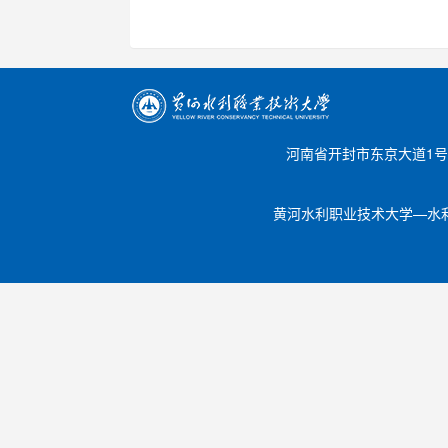
河南省开封市东京大道1号 邮编【
黄河水利职业技术大学—水利工程学院