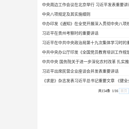
中央周边工作会议在北京举行 习近平发表重要讲
中央八项规定及其实施细则
中办印发《通知》在全党开展深入贯彻中央八项
习近平在贵州考察时的重要讲话
习近平在中共中央政治局第十九次集体学习时的
中共中央办公厅印发《全国党员教育培训工作规划（
中共中央 国务院关于进一步深化农村改革 扎实
习近平出席民营企业座谈会并发表重要讲话
《求是》杂志发表习近平总书记重要文章 《健全
共154条 1/16
首页