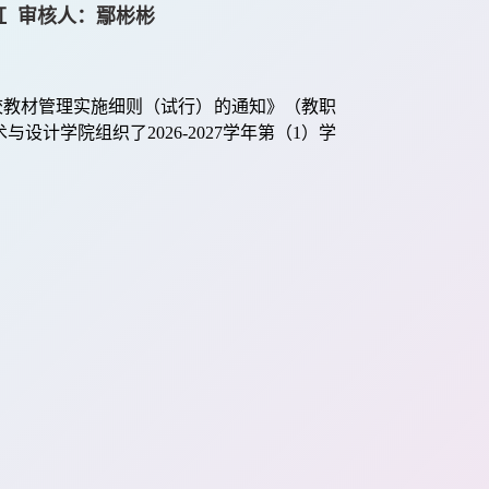
陶茵虹 审核人：鄢彬彬
校教材管理实施细则（试行）的通知》（教职
术与设计学院
组织了
202
6
-202
7
学年第
（
1
）
学