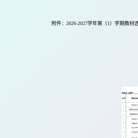
附件：
202
6
-202
7
学年第
（
1）
学期教材