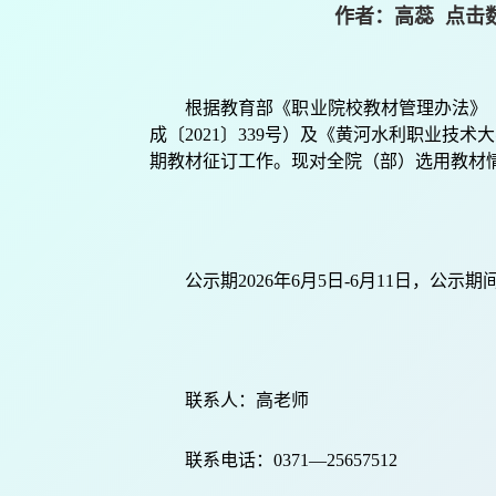
作者：高蕊 点击
根据教育部《职业院校教材管理办法》
成
〔
20
21
〕
3
39
号
）及
《黄河水利职业技术大
期教材征订工作。现对全
院（部）
选用教材
公示期
202
6
年
6
月
5
日
-
6
月
11
日
，公示期
联系人：
高老师
联系电话：
0371—25657512